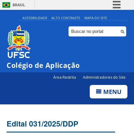
BRASIL
Simplifique!
ACESSIBILIDADE
ALTO CONTRASTE
MAPA DO SITE
Comunica BR
Participe
Acesso à informação
Legislação
Colégio de Aplicação
Canais
Área Restrita
Administradores do Site
MENU
Edital 031/2025/DDP