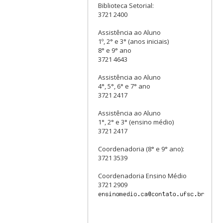
Biblioteca Setorial:
3721 2400
Assistência ao Aluno
1º, 2° e 3° (anos iniciais)
8° e 9° ano
3721 4643
Assistência ao Aluno
4°, 5°, 6° e 7° ano
3721 2417
Assistência ao Aluno
1°, 2° e 3° (ensino médio)
3721 2417
Coordenadoria (8° e 9° ano):
3721 3539
Coordenadoria Ensino Médio
3721 2909