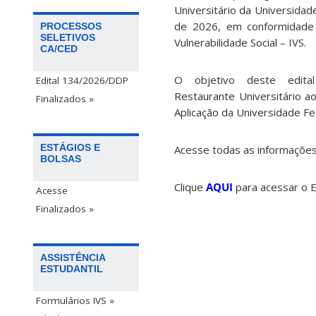
Universitário
da
Universidad
de
2026,
em
conformidade
PROCESSOS
SELETIVOS
Vulnerabilidade
Social
–
IVS.
CA/CED
O objetivo deste edita
Edital 134/2026/DDP
Restaurante
Universitário
a
Finalizados »
Aplicação
da
Universidade
Fe
ESTÁGIOS E
Acesse todas as informações 
BOLSAS
Clique
AQUI
para acessar o 
Acesse
Finalizados »
ASSISTÊNCIA
ESTUDANTIL
Formulários IVS »