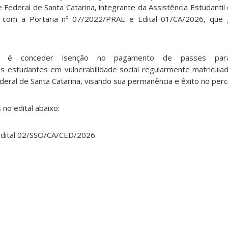
e
Federal
de
Santa
Catarina,
integrante
da
Assistência
Estudantil
com
a
Portaria
nº
07/2022/PRAE
e
Edital
01/CA/2026,
que
l é conceder
isenção
no
pagamento
de
passes
par
os
estudantes
em
vulnerabilidade
social
regularmente
matricula
deral
de
Santa
Catarina,
visando
sua
permanência
e
êxito
no
perc
no edital abaixo:
Edital 02/SSO/CA/CED/2026.