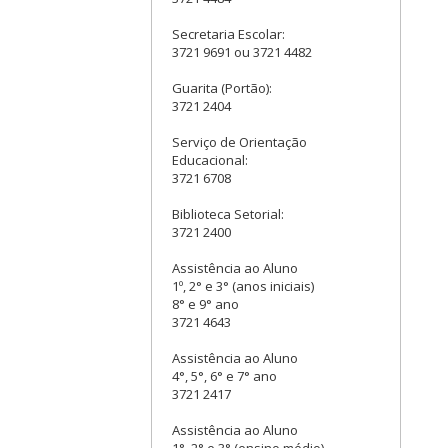
Secretaria Escolar:
3721 9691 ou 3721 4482
Guarita (Portão):
3721 2404
Serviço de Orientação
Educacional:
3721 6708
Biblioteca Setorial:
3721 2400
Assistência ao Aluno
1º, 2° e 3° (anos iniciais)
8° e 9° ano
3721 4643
Assistência ao Aluno
4°, 5°, 6° e 7° ano
3721 2417
Assistência ao Aluno