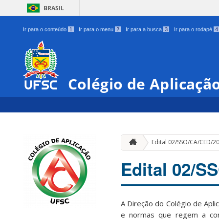
BRASIL
Ir para o conteúdo
1
Ir para o menu
2
Ir para a busca
3
Ir para o rodapé
4
Colégio de Aplicaçã
Edital 02/SSO/CA/CED/2
Edital 02/S
A
Direção
do
Colégio
de
Apli
e
normas
que
regem
a
co