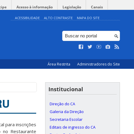
cipe
Acesso à informação
Legislação
Canais
ACESSIBILIDADE
ALTO CONTRASTE
MAPA DO SITE
Área Restrita
Administradores do Site
Institucional
RU
Direção do CA
Galeria da Direção
Secretaria Escolar
tal
para
inscrições
Editais de ingresso do CA
o
no
Restaurante