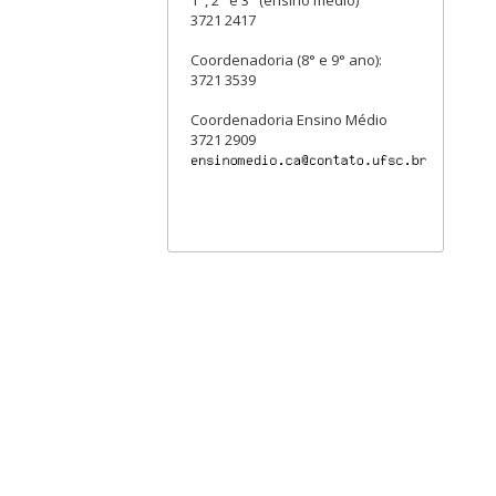
1°, 2° e 3° (ensino médio)
3721 2417
Coordenadoria (8° e 9° ano):
3721 3539
Coordenadoria Ensino Médio
3721 2909