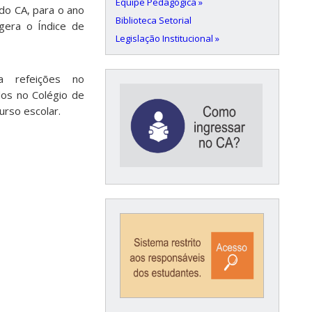
Equipe Pedagógica »
do
CA,
para
o
ano
Biblioteca Setorial
gera
o
Índice
de
Legislação Institucional »
a
refeições
no
dos
no
Colégio
de
urso
escolar.