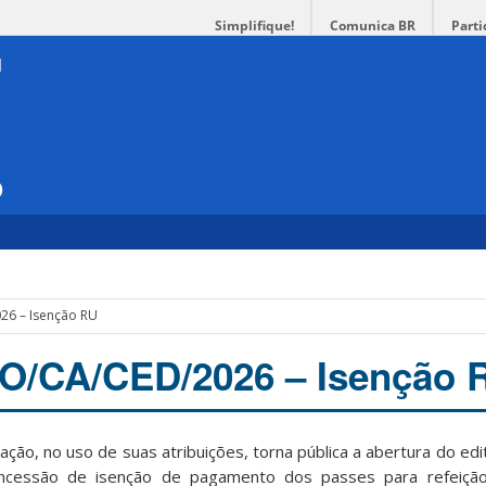
Simplifique!
Comunica BR
Parti
o
026 – Isenção RU
SO/CA/CED/2026 – Isenção 
cação,
no
uso
de
suas
atribuições,
torna
pública
a
abertura
do
edi
ncessão
de
isenção
de
pagamento
dos
passes
para
refeiçã