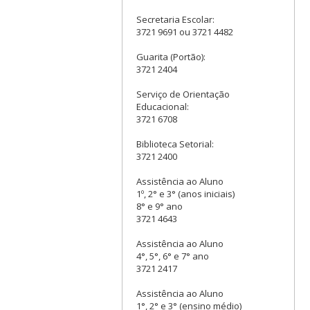
Secretaria Escolar:
3721 9691 ou 3721 4482
Guarita (Portão):
3721 2404
Serviço de Orientação
Educacional:
3721 6708
Biblioteca Setorial:
3721 2400
Assistência ao Aluno
1º, 2° e 3° (anos iniciais)
8° e 9° ano
3721 4643
Assistência ao Aluno
4°, 5°, 6° e 7° ano
3721 2417
Assistência ao Aluno
1°, 2° e 3° (ensino médio)