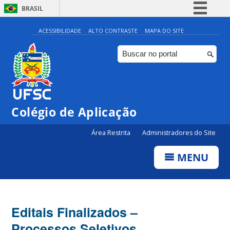
BRASIL
Simplifique!
ACESSIBILIDADE
ALTO CONTRASTE
MAPA DO SITE
Comunica BR
Participe
Acesso à informação
Legislação
Colégio de Aplicação
Canais
Área Restrita
Administradores do Site
MENU
Editais Finalizados –
Processos Seletivos