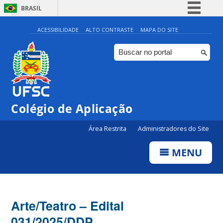
BRASIL
Simplifique!
ACESSIBILIDADE
ALTO CONTRASTE
MAPA DO SITE
Comunica BR
Participe
Acesso à informação
Legislação
Colégio de Aplicação
Canais
Área Restrita
Administradores do Site
MENU
Arte/Teatro – Edital
031/2025/DDP