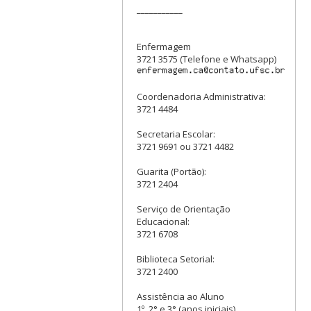
___________
Enfermagem
3721 3575 (Telefone e Whatsapp)
Coordenadoria Administrativa:
3721 4484
Secretaria Escolar:
3721 9691 ou 3721 4482
Guarita (Portão):
3721 2404
Serviço de Orientação
Educacional:
3721 6708
Biblioteca Setorial:
3721 2400
Assistência ao Aluno
1º, 2° e 3° (anos iniciais)