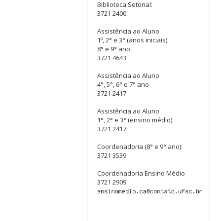
Biblioteca Setorial:
3721 2400
Assistência ao Aluno
1º, 2° e 3° (anos iniciais)
8° e 9° ano
3721 4643
Assistência ao Aluno
4°, 5°, 6° e 7° ano
3721 2417
Assistência ao Aluno
1°, 2° e 3° (ensino médio)
3721 2417
Coordenadoria (8° e 9° ano):
3721 3539
Coordenadoria Ensino Médio
3721 2909