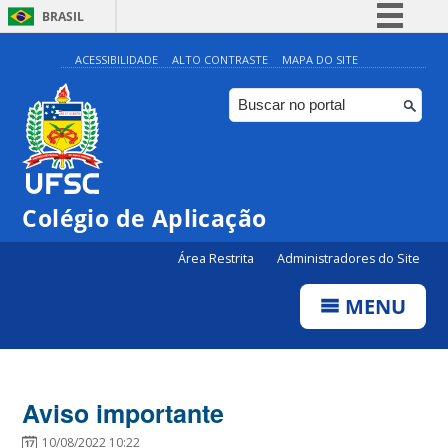
BRASIL
Simplifique!
ACESSIBILIDADE
ALTO CONTRASTE
MAPA DO SITE
Comunica BR
Participe
Acesso à informação
Legislação
Colégio de Aplicação
Canais
Área Restrita
Administradores do Site
MENU
Aviso importante
10/08/2022 10:22