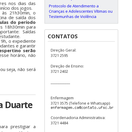
ores nos dias das
Protocolo de Atendimento a
nício dos jogos.
Crianças e Adolescentes Vítimas ou
i, às 21h30min, o
Testemunhas de Violência
tina de saída dos
ulas do período
 às 18h30min para
portante: Saídas
CONTATOS
estudante.
 19h, o expediente
dantes e garantir
espertino serão
Direção Geral:
esse horário, não
3721 2595
Direção de Ensino:
ou seja, não será
3721 2402
___________
Enfermagem
a Duarte
3721 3575 (Telefone e Whatsapp)
Coordenadoria Administrativa:
3721 4484
ra prestigiar a