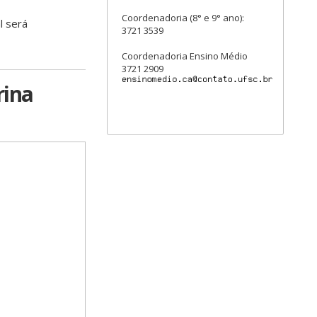
Coordenadoria (8° e 9° ano):
l será
3721 3539
Coordenadoria Ensino Médio
3721 2909
rina