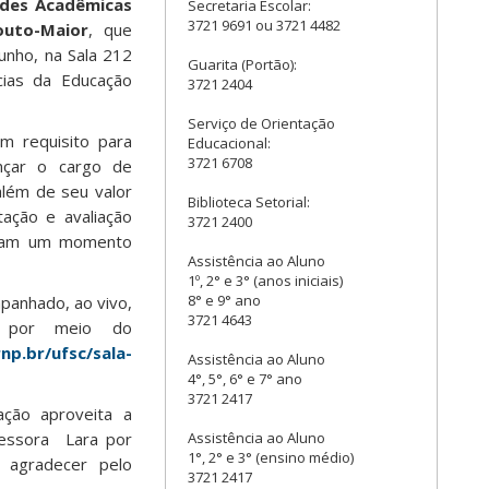
ades Acadêmicas
Secretaria Escolar:
3721 9691 ou 3721 4482
outo-Maior
, que
unho, na Sala 212
Guarita (Portão):
ias da Educação
3721 2404
Serviço de Orientação
m requisito para
Educacional:
3721 6708
nçar o cargo de
 além de seu valor
Biblioteca Setorial:
tação e avaliação
3721 2400
tam um momento
Assistência ao Aluno
1º, 2° e 3° (anos iniciais)
8° e 9° ano
anhado, ao vivo,
3721 4643
, por meio do
np.br/ufsc/sala-
Assistência ao Aluno
4°, 5°, 6° e 7° ano
3721 2417
ção aproveita a
fessora Lara por
Assistência ao Aluno
1°, 2° e 3° (ensino médio)
 agradecer pelo
3721 2417