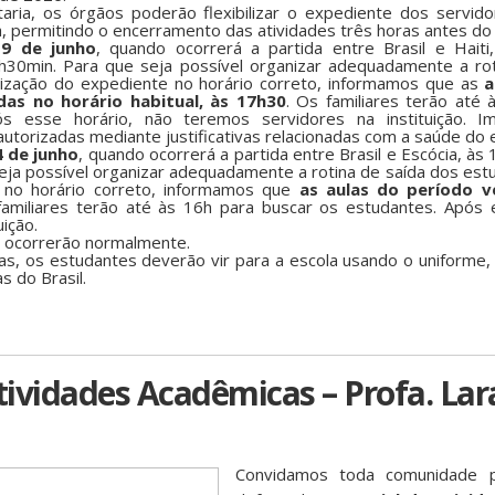
aria, os órgãos poderão flexibilizar o expediente dos servid
a, permitindo o encerramento das atividades três horas antes do i
19 de junho
, quando ocorrerá a partida entre Brasil e Hait
h30min. Para que seja possível organizar adequadamente a ro
alização do expediente no horário correto, informamos que as
a
das no horário habitual, às 17h30
. Os familiares terão até
s esse horário, não teremos servidores na instituição. Im
utorizadas mediante justificativas relacionadas com a saúde do 
4 de junho
, quando ocorrerá a partida entre Brasil e Escócia, às
eja possível organizar adequadamente a rotina de saída dos estu
e no horário correto, informamos que
as
aulas do período v
familiares terão até às 16h para buscar os estudantes. Após 
ição.
o ocorrerão normalmente.
s, os estudantes deverão vir para a escola usando o uniforme, 
s do Brasil.
ividades Acadêmicas – Profa. Lar
Convidamos toda comunidade pa