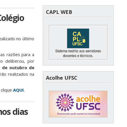
CAPL WEB
Colégio
alizado no último
 as razões para a
o deliberou, por
3 de outubro de
rão realizados na
Acolhe UFSC
 clique
AQUI
.
nos dias