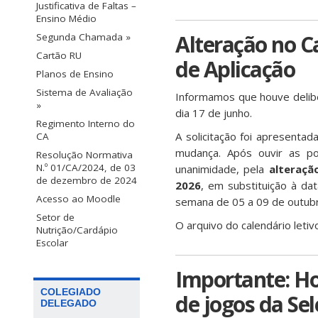
Justificativa de Faltas –
Ensino Médio
Alteração no C
Segunda Chamada »
Cartão RU
de Aplicação
Planos de Ensino
Sistema de Avaliação
Informamos que houve delibe
»
dia 17 de junho.
Regimento Interno do
A solicitação foi apresenta
CA
mudança. Após ouvir as po
Resolução Normativa
N.º 01/CA/2024, de 03
unanimidade, pela
alteraçã
de dezembro de 2024
2026
, em substituição à da
Acesso ao Moodle
semana de 05 a 09 de outub
Setor de
O arquivo do calendário letiv
Nutrição/Cardápio
Escolar
Importante: Ho
COLEGIADO
de jogos da Sel
DELEGADO