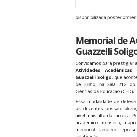
disponibilizada posteriormen
Memorial de At
Guazzelli Solig
Convidamos para prestigiar 
Atividades Acadêmicas
d
Guazzelli Soligo
, que acont
de junho, na Sala 212 do
Ciências da Educação (CED).
Essa modalidade de defesa 
os docentes possam alcança
nível mais alto da carreira. P
acadêmico intrínseco, a apr
memorial também repres
celebração.