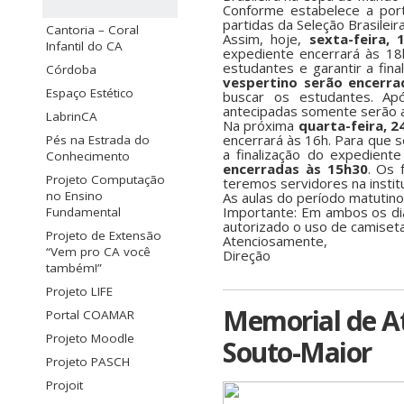
Conforme estabelece a port
partidas da Seleção Brasileir
Cantoria – Coral
Assim, hoje,
sexta-feira, 
Infantil do CA
expediente encerrará às 18
estudantes e garantir a fin
Córdoba
vespertino serão encerra
Espaço Estético
buscar os estudantes. Apó
antecipadas somente serão a
LabrinCA
Na próxima
quarta-feira, 2
encerrará às 16h. Para que s
Pés na Estrada do
a finalização do expedient
Conhecimento
encerradas às 15h30
. Os 
Projeto Computação
teremos servidores na institu
no Ensino
As aulas do período matutin
Importante: Em ambos os dia
Fundamental
autorizado o uso de camiseta
Projeto de Extensão
Atenciosamente,
“Vem pro CA você
Direção
também!”
Projeto LIFE
Memorial de At
Portal COAMAR
Projeto Moodle
Souto-Maior
Projeto PASCH
Projoit