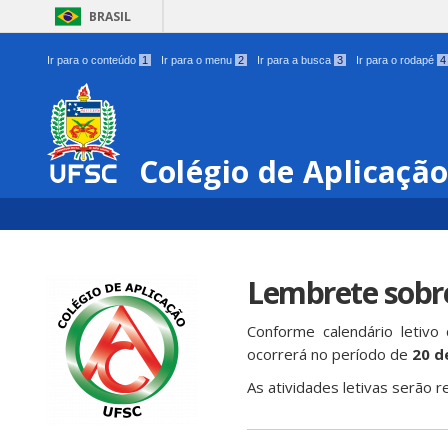
BRASIL
Ir para o conteúdo
1
Ir para o menu
2
Ir para a busca
3
Ir para o rodapé
4
Colégio de Aplicaçã
Lembrete sobre
Conforme calendário letivo
ocorrerá no período de
20 d
As atividades letivas serão 