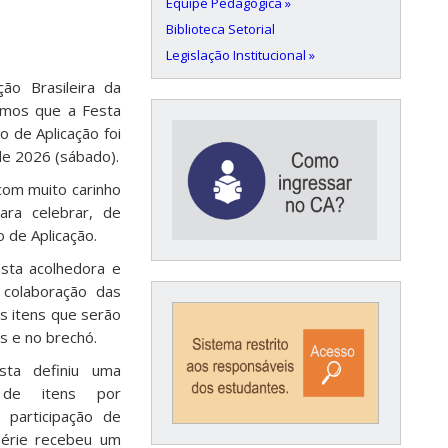
Equipe Pedagógica »
Biblioteca Setorial
Legislação Institucional »
ão Brasileira da
amos que a Festa
o de Aplicação foi
de 2026 (sábado).
com muito carinho
ara celebrar, de
 de Aplicação.
sta acolhedora e
colaboração das
ns itens que serão
es e no brechó.
sta definiu uma
s de itens por
a participação de
série recebeu um