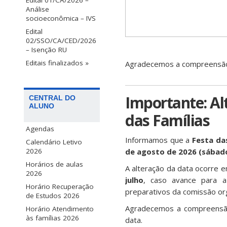
Edital 01/CA/2026 –
Análise
socioeconômica – IVS
Edital
02/SSO/CA/CED/2026
– Isenção RU
Editais finalizados »
Agradecemos a compreensão 
Importante: Al
CENTRAL DO
ALUNO
das Famílias
Agendas
Informamos que a
Festa da
Calendário Letivo
de agosto de 2026 (sábad
2026
Horários de aulas
A alteração da data ocorre e
2026
julho
, caso avance para 
Horário Recuperação
preparativos da comissão or
de Estudos 2026
Agradecemos a compreensão
Horário Atendimento
às famílias 2026
data.