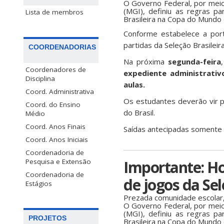
O Governo Federal, por meio
(MGI), definiu as regras p
Lista de membros
Brasileira na Copa do Mundo
Conforme estabelece a port
partidas da Seleção Brasileir
COORDENADORIAS
Na próxima
segunda-feira
Coordenadores de
expediente administrativ
Disciplina
aulas.
Coord. Administrativa
Os estudantes deverão vir p
Coord. do Ensino
do Brasil.
Médio
Coord. Anos Finais
Saídas antecipadas somente s
Coord. Anos Iniciais
Coordenadoria de
Pesquisa e Extensão
Importante: Ho
Coordenadoria de
de jogos da Sel
Estágios
Prezada comunidade escolar
O Governo Federal, por meio
(MGI), definiu as regras p
PROJETOS
Brasileira na Copa do Mundo