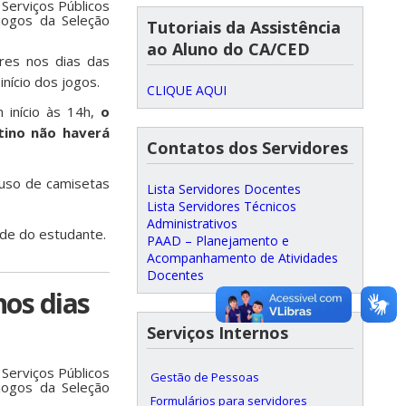
Serviços Públicos
 jogos da Seleção
Tutoriais da Assistência
ao Aluno do CA/CED
ores nos dias das
nício dos jogos.
CLIQUE AQUI
m início às 14h,
o
tino não haverá
Contatos dos Servidores
 uso de camisetas
Lista Servidores Docentes
Lista Servidores Técnicos
Administrativos
úde do estudante.
PAAD – Planejamento e
Acompanhamento de Atividades
Docentes
nos dias
Serviços Internos
Serviços Públicos
Gestão de Pessoas
 jogos da Seleção
Formulários para servidores