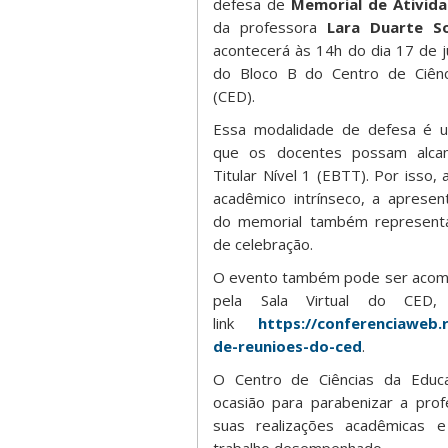
defesa de
Memorial de Ativid
da professora
Lara Duarte S
acontecerá às 14h do dia 17 de j
do Bloco B do Centro de Ciênc
(CED).
Essa modalidade de defesa é u
que os docentes possam alca
Titular Nível 1 (EBTT). Por isso,
acadêmico intrínseco, a apresen
do memorial também represen
de celebração.
O evento também pode ser acomp
pela Sala Virtual do CED
link
https://conferenciaweb.r
de-reunioes-do-ced
.
O Centro de Ciências da Educa
ocasião para parabenizar a pro
suas realizações acadêmicas e