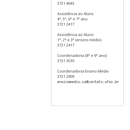
3721 4643
Assistência ao Aluno
4°, 5°, 6° e 7° ano
3721 2417
Assistência ao Aluno
1°, 2° e 3° (ensino médio)
3721 2417
Coordenadoria (8° e 9° ano):
3721 3539
Coordenadoria Ensino Médio
3721 2909