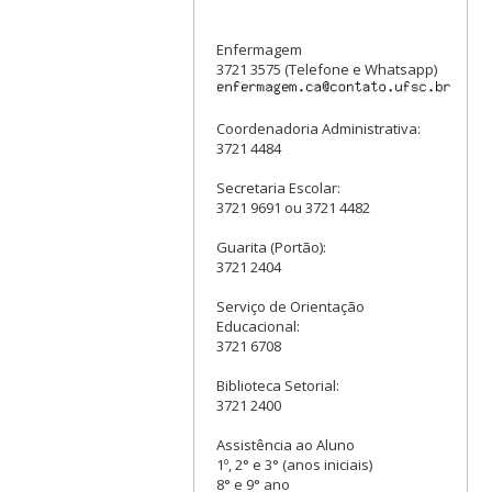
Enfermagem
3721 3575 (Telefone e Whatsapp)
Coordenadoria Administrativa:
3721 4484
Secretaria Escolar:
3721 9691 ou 3721 4482
Guarita (Portão):
3721 2404
Serviço de Orientação
Educacional:
3721 6708
Biblioteca Setorial:
3721 2400
Assistência ao Aluno
1º, 2° e 3° (anos iniciais)
8° e 9° ano