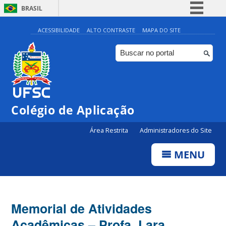
BRASIL
Simplifique!
ACESSIBILIDADE
ALTO CONTRASTE
MAPA DO SITE
Comunica BR
Participe
Acesso à informação
Legislação
Colégio de Aplicação
Canais
Área Restrita
Administradores do Site
MENU
Memorial de Atividades
Acadêmicas – Profa. Lara