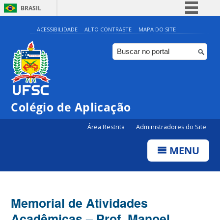
BRASIL
Simplifique!
ACESSIBILIDADE
ALTO CONTRASTE
MAPA DO SITE
Comunica BR
Participe
Acesso à informação
Legislação
Colégio de Aplicação
Canais
Área Restrita
Administradores do Site
MENU
Memorial de Atividades
Acadêmicas – Prof. Manoel