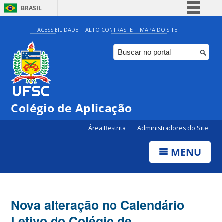
BRASIL
Simplifique!
ACESSIBILIDADE
ALTO CONTRASTE
MAPA DO SITE
Comunica BR
Participe
Acesso à informação
Legislação
Colégio de Aplicação
Canais
Área Restrita
Administradores do Site
MENU
Nova alteração no Calendário
Letivo do Colégio de