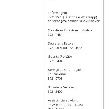
Enfermagem
3721 3575 (Telefone e Whatsapp)
Coordenadoria Administrativa:
3721 4484
Secretaria Escolar:
3721 9691 ou 3721 4482
Guarita (Portão):
3721 2404
Serviço de Orientação
Educacional:
3721 6708
Biblioteca Setorial:
3721 2400
Assistência ao Aluno
1º, 2° e 3° (anos iniciais)